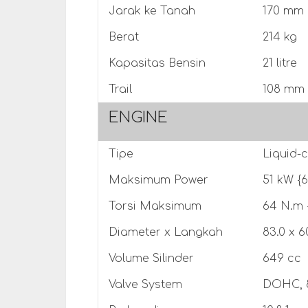
Jarak ke Tanah
170 mm
Berat
214 kg
Kapasitas Bensin
21 litre
Trail
108 mm
ENGINE
Tipe
Liquid-c
Maksimum Power
51 kW {6
Torsi Maksimum
64 N.m {
Diameter x Langkah
83.0 x 
Volume Silinder
649 cc
Valve System
DOHC, 8