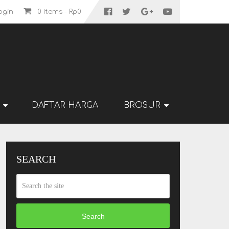
ogin
0 items -
Rp
0
DAFTAR HARGA
BROSUR
SEARCH
Search