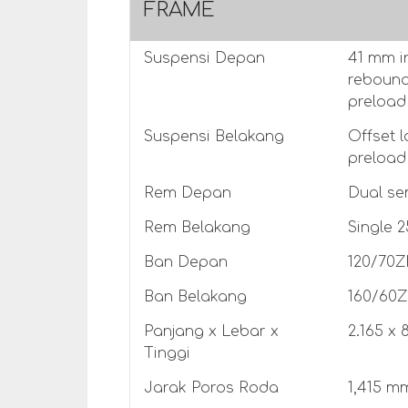
FRAME
Suspensi Depan
41 mm i
rebound
preload 
Suspensi Belakang
Offset 
preload 
Rem Depan
Dual se
Rem Belakang
Single 
Ban Depan
120/70Z
Ban Belakang
160/60Z
Panjang x Lebar x
2.165 x
Tinggi
Jarak Poros Roda
1,415 m