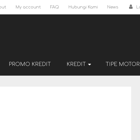
out
My account
FAQ
Hubungi Kami
News
L
PROMO KREDIT
KREDIT
TIPE MOTOR