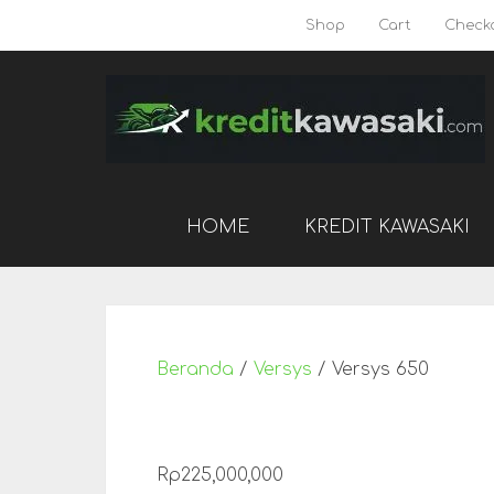
Shop
Cart
Check
HOME
KREDIT KAWASAKI
Beranda
/
Versys
/ Versys 650
Rp
225,000,000