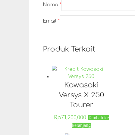
Nama
*
Email
*
Produk Terkait
Kawasaki
Versys X 250
Tourer
Rp
71,200,000
Tambah ke
keranjang