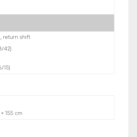
 return shift
8/42)
6/15)
3 × 155 cm