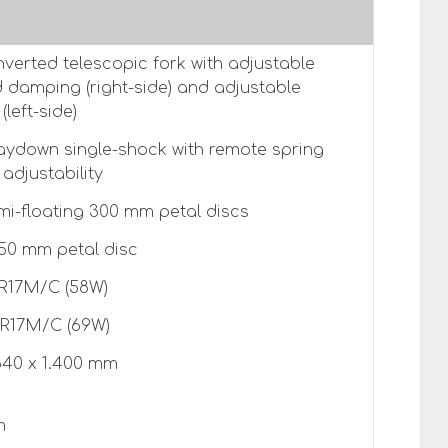
nverted telescopic fork with adjustable
 damping (right-side) and adjustable
(left-side)
laydown single-shock with remote spring
adjustability
mi-floating 300 mm petal discs
250 mm petal disc
R17M/C (58W)
R17M/C (69W)
 840 x 1.400 mm
m