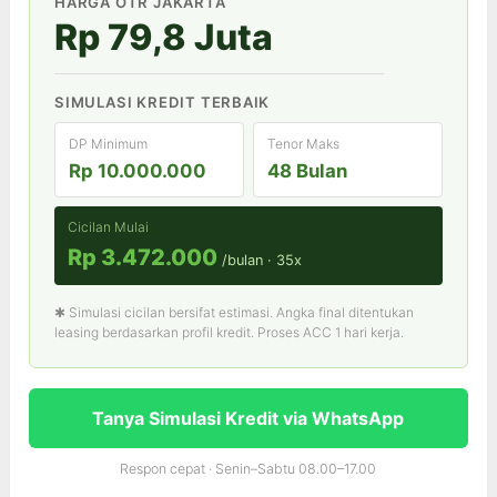
HARGA OTR JAKARTA
Rp 79,8 Juta
SIMULASI KREDIT TERBAIK
DP Minimum
Tenor Maks
Rp 10.000.000
48 Bulan
Cicilan Mulai
Rp 3.472.000
/bulan · 35x
✱ Simulasi cicilan bersifat estimasi. Angka final ditentukan
leasing berdasarkan profil kredit. Proses ACC 1 hari kerja.
Tanya Simulasi Kredit via WhatsApp
Respon cepat · Senin–Sabtu 08.00–17.00