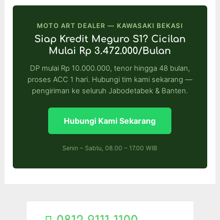
MOTO ART DEALER — KAWASAKI BEKASI
Siap Kredit Meguro S1? Cicilan
Mulai Rp 3.472.000/Bulan
DP mulai Rp 10.000.000, tenor hingga 48 bulan,
proses ACC 1 hari. Hubungi tim kami sekarang —
pengiriman ke seluruh Jabodetabek & Banten.
Hubungi Kami Sekarang
Senin – Sabtu, 08.00 – 17.00 WIB