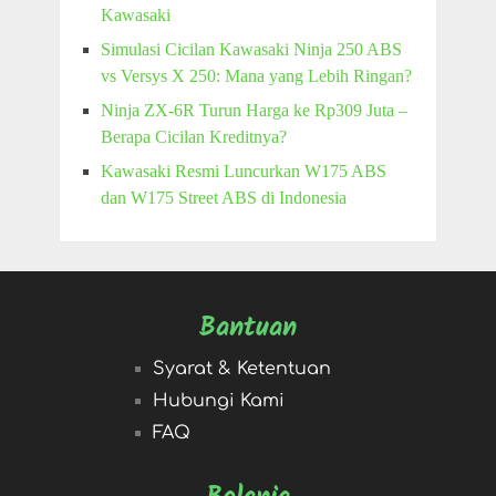
Kawasaki
Simulasi Cicilan Kawasaki Ninja 250 ABS
vs Versys X 250: Mana yang Lebih Ringan?
Ninja ZX-6R Turun Harga ke Rp309 Juta –
Berapa Cicilan Kreditnya?
Kawasaki Resmi Luncurkan W175 ABS
dan W175 Street ABS di Indonesia
Bantuan
Syarat & Ketentuan
Hubungi Kami
FAQ