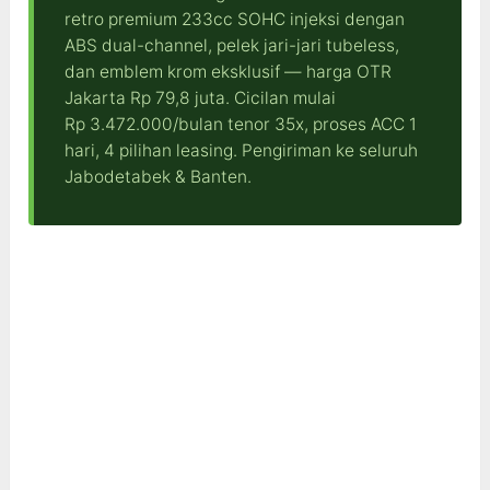
retro premium 233cc SOHC injeksi dengan
ABS dual-channel, pelek jari-jari tubeless,
dan emblem krom eksklusif — harga OTR
Jakarta Rp 79,8 juta. Cicilan mulai
Rp 3.472.000/bulan tenor 35x, proses ACC 1
hari, 4 pilihan leasing. Pengiriman ke seluruh
Jabodetabek & Banten.