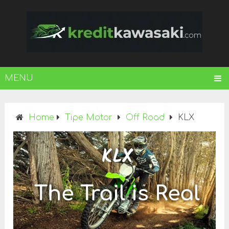
MENU
Home
Tipe Motor
Off Road
KLX
KLX
The Trail is Real