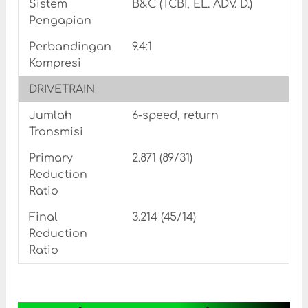
Sistem
B&C (TCBI, EL. ADV. D.)
Pengapian
Perbandingan
9.4:1
Kompresi
DRIVETRAIN
Jumlah
6-speed, return
Transmisi
Primary
2.871 (89/31)
Reduction
Ratio
Final
3.214 (45/14)
Reduction
Ratio