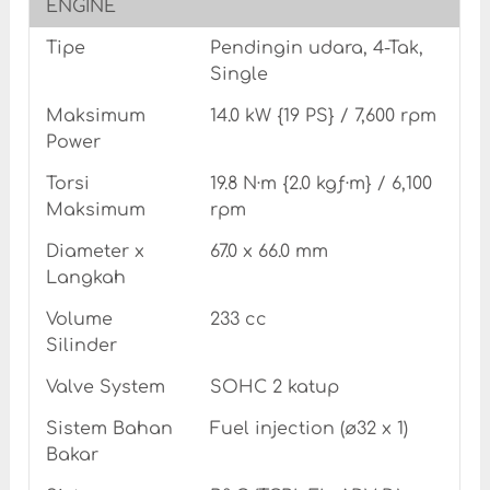
ENGINE
Tipe
Pendingin udara, 4-Tak,
Single
Maksimum
14.0 kW {19 PS} / 7,600 rpm
Power
Torsi
19.8 N·m {2.0 kgƒ·m} / 6,100
Maksimum
rpm
Diameter x
67.0 x 66.0 mm
Langkah
Volume
233 cc
Silinder
Valve System
SOHC 2 katup
Sistem Bahan
Fuel injection (ø32 x 1)
Bakar