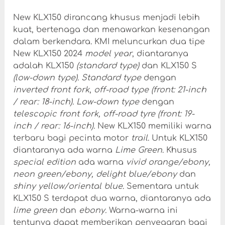
New KLX150 dirancang khusus menjadi lebih
kuat, bertenaga dan menawarkan kesenangan
dalam berkendara. KMI meluncurkan dua tipe
New KLX150 2024
model year
, diantaranya
adalah KLX150
(standard type)
dan KLX150 S
(low-down type).
Standard type
dengan
inverted front fork
,
off-road
type (front: 21-inch
/ rear: 18-inch).
Low-down type
dengan
telescopic front fork, off-road tyre (front:
19-
inch / rear: 16-inch).
New KLX150 memiliki warna
terbaru bagi pecinta motor
trail
. Untuk KLX150
diantaranya ada warna
Lime Green
. Khusus
special edition
ada warna
vivid orange/ebony,
neon green/ebony, delight blue/ebony
dan
shiny yellow/oriental blue
. Sementara untuk
KLX150 S terdapat dua warna, diantaranya ada
lime green
dan
ebony.
Warna-warna ini
tentunya dapat memberikan penyegaran bagi