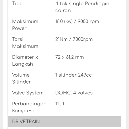
Tipe
4-tak single Pendingin
cairan
Maksimum
18.0 (Kw) / 9000 rpm
Power
Torsi
21Nm / 7000rpm
Maksimum
Diameter x
72 x 61.2 mm
Langkah
Volume
1 silinder 249cc
Silinder
Valve System
DOHC, 4 valves
Perbandingan
11 : 1
Kompresi
DRIVETRAIN