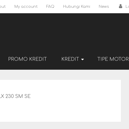
out
My account
FAQ
Hubungi Kami
News
L
PROMO KREDIT
KREDIT
TIPE MOTOR
LX 230 SM SE