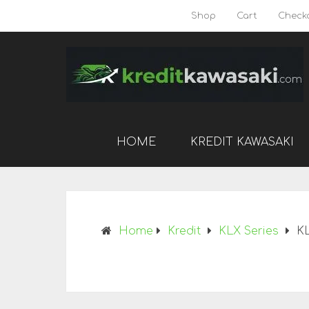
Shop
Cart
Check
HOME
KREDIT KAWASAKI
Home
Kredit
KLX Series
K