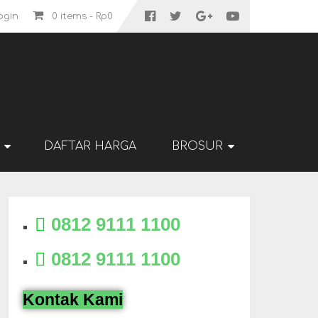
ogin
0 items -
Rp
0
DAFTAR HARGA
BROSUR
0812 9111 1100
0812 9111 1100
Kontak Kami