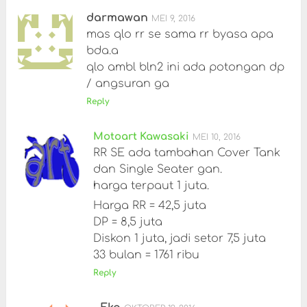
darmawan
MEI 9, 2016
mas qlo rr se sama rr byasa apa
bda.a
qlo ambl bln2 ini ada potongan dp
/ angsuran ga
Reply
Motoart Kawasaki
MEI 10, 2016
RR SE ada tambahan Cover Tank
dan Single Seater gan.
harga terpaut 1 juta.
Harga RR = 42,5 juta
DP = 8,5 juta
Diskon 1 juta, jadi setor 7,5 juta
33 bulan = 1761 ribu
Reply