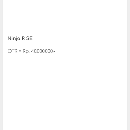
Ninja R SE
OTR = Rp. 40.000.000,-