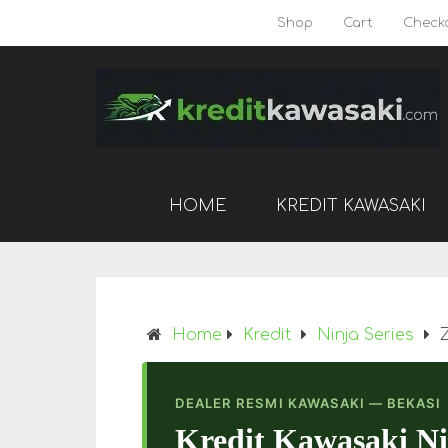
Shop
Cart
Check
HOME
KREDIT KAWASAKI
Home
Kredit
Ninja Series
DEALER RESMI KAWASAKI — BEKASI
Kredit Kawasaki N