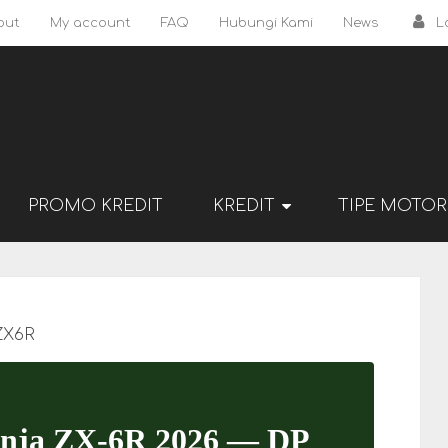
out
My account
FAQ
Hubungi Kami
News
L
PROMO KREDIT
KREDIT
TIPE MOTOR
ZX6R
inja ZX-6R 2026 — DP