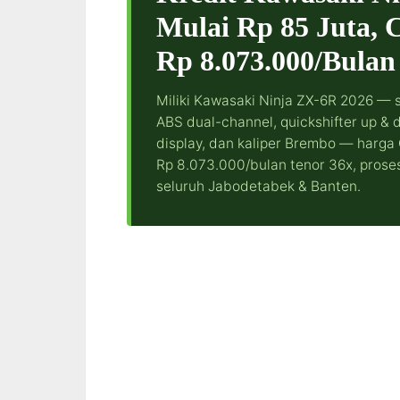
Mulai Rp 85 Juta, C
Rp 8.073.000/Bulan
Miliki Kawasaki Ninja ZX-6R 2026 —
ABS dual-channel, quickshifter up & 
display, dan kaliper Brembo — harga 
Rp 8.073.000/bulan tenor 36x, proses 
seluruh Jabodetabek & Banten.