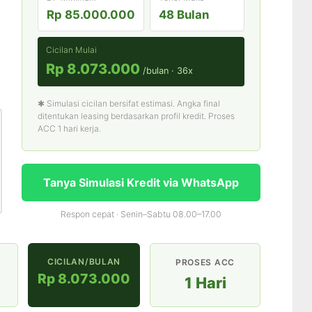
Rp 85.000.000
48 Bulan
Cicilan Mulai
Rp 8.073.000
/bulan · 36x
✱ Simulasi cicilan bersifat estimasi. Angka final
ditentukan leasing berdasarkan profil kredit. Proses
ACC 1 hari kerja.
Tanya Simulasi Kredit via WhatsApp
Respon cepat · Senin–Sabtu 08.00–17.00
CICILAN/BULAN
PROSES ACC
Rp 8.073.000
1 Hari