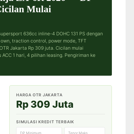
icilan Mulai
 supersport 636cc inline-4 DOHC 131 PS dengan
down, traction control, power mode, TFT
OTR Jakarta Rp 309 juta. Cicilan mulai
ACC 1 hari, 4 pilihan leasing. Pengiriman ke
HARGA OTR JAKARTA
Rp 309 Juta
SIMULASI KREDIT TERBAIK
DP Minimum
Tenor Maks