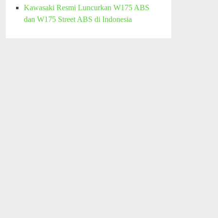
Kawasaki Resmi Luncurkan W175 ABS
dan W175 Street ABS di Indonesia