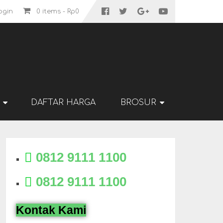
ogin
0 items -
Rp
0
DAFTAR HARGA
BROSUR
0812 9111 1100
0812 9111 1100
Kontak Kami