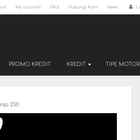
out
My account
FAQ
Hubungi Kami
News
L
PROMO KREDIT
KREDIT
TIPE MOTOR
inja 250
0