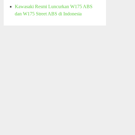
Kawasaki Resmi Luncurkan W175 ABS
dan W175 Street ABS di Indonesia