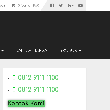
ogin
0 items -
Rp
0
DAFTAR HARGA
BROSUR
0812 9111 1100
0812 9111 1100
Kontak Kami