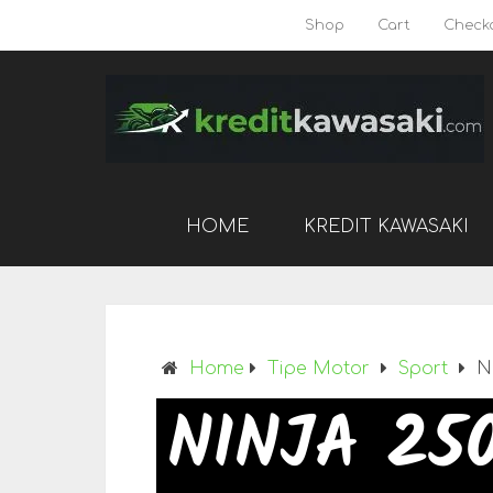
Shop
Cart
Check
HOME
KREDIT KAWASAKI
Home
Tipe Motor
Sport
N
NINJA 25