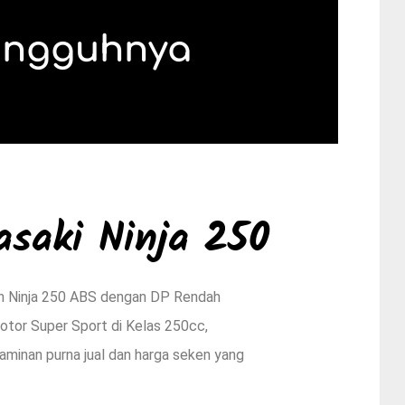
ungguhnya
asaki Ninja 250
an Ninja 250 ABS dengan DP Rendah
tor Super Sport di Kelas 250cc,
Jaminan purna jual dan harga seken yang