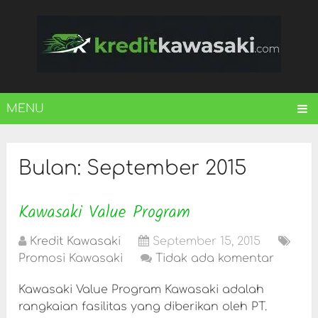
MENU
Bulan:
September 2015
Kawasaki Value Program
Kredit Kawasaki
September 15, 2015
Promosi Kawasaki
Tidak ada komentar
Kawasaki Value Program Kawasaki adalah
rangkaian fasilitas yang diberikan oleh PT.