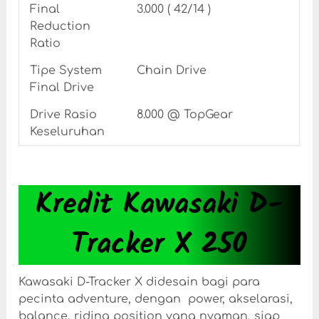
Final
3.000 ( 42/14 )
Reduction
Ratio
Tipe System
Chain Drive
Final Drive
Drive Rasio
8.000 @ TopGear
Keseluruhan
Kredit Kawasaki D-
Tracker X 250
Kawasaki D-Tracker X didesain bagi para
pecinta adventure, dengan power, akselarasi,
balance, riding position yang nyaman, siap