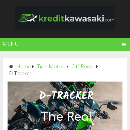
MENU
Home
Tipe Motor
Off Road
D-Tracker
D-TRACKER
The Real