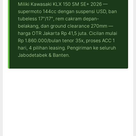
Miliki Kawasaki KLX 150 SM SE+ 2026 —
supermoto 144cc dengan suspensi USD, ban
tubeless 17″/17″, rem cakram depan-
belakang, dan ground clearance 270mm —
harga OTR Jakarta Rp 41,5 juta. Cicilan mulai
Rp 1.860.000/bulan tenor 35x, proses ACC 1
hari, 4 pilihan leasing. Pengiriman ke seluruh
Jabodetabek & Banten.