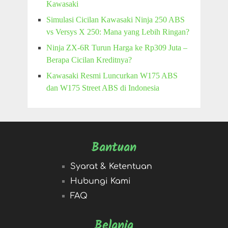
Kawasaki
Simulasi Cicilan Kawasaki Ninja 250 ABS
vs Versys X 250: Mana yang Lebih Ringan?
Ninja ZX-6R Turun Harga ke Rp309 Juta –
Berapa Cicilan Kreditnya?
Kawasaki Resmi Luncurkan W175 ABS
dan W175 Street ABS di Indonesia
Bantuan
Syarat & Ketentuan
Hubungi Kami
FAQ
Belanja