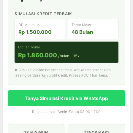
SIMULASI KREDIT TERBAIK
DP Minimum
Tenor Maks
Rp 1.500.000
48 Bulan
Cicilan Mulai
Rp 1.860.000
/bulan · 35x
✱ Simulasi cicilan bersifat estimasi. Angka final ditentukan
leasing berdasarkan profil kredit. Proses ACC 1 hari kerja.
Tanya Simulasi Kredit via WhatsApp
Respon cepat · Senin–Sabtu 08.00–17.00
DP MINIMUM
TENOR MAKS