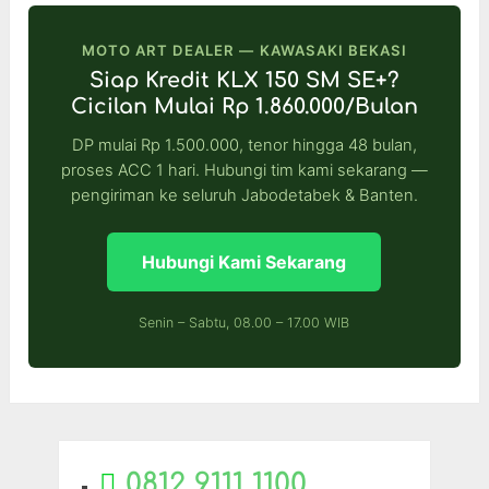
MOTO ART DEALER — KAWASAKI BEKASI
Siap Kredit KLX 150 SM SE+?
Cicilan Mulai Rp 1.860.000/Bulan
DP mulai Rp 1.500.000, tenor hingga 48 bulan,
proses ACC 1 hari. Hubungi tim kami sekarang —
pengiriman ke seluruh Jabodetabek & Banten.
Hubungi Kami Sekarang
Senin – Sabtu, 08.00 – 17.00 WIB
0812 9111 1100