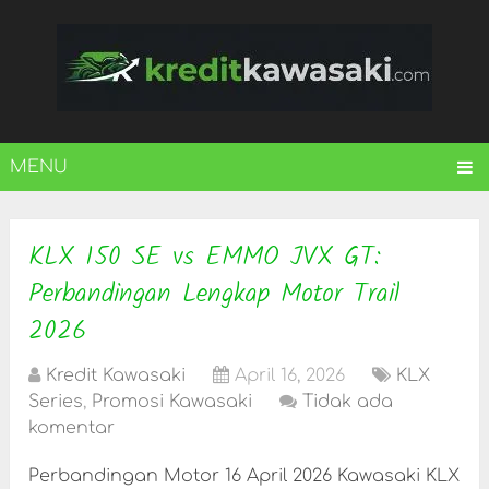
MENU
KLX 150 SE vs EMMO JVX GT:
Perbandingan Lengkap Motor Trail
2026
Kredit Kawasaki
April 16, 2026
KLX
Series
,
Promosi Kawasaki
Tidak ada
komentar
Perbandingan Motor 16 April 2026 Kawasaki KLX