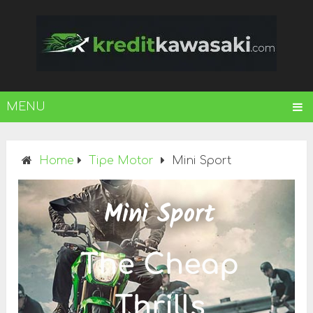
MENU
Home
Tipe Motor
Mini Sport
Mini Sport
The Cheap
Thrills