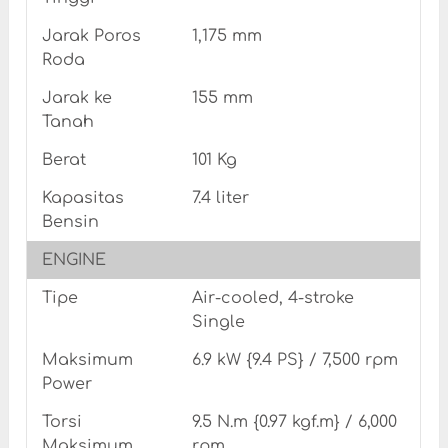
Jarak Poros
1,175 mm
Roda
Jarak ke
155 mm
Tanah
Berat
101 Kg
Kapasitas
7.4 liter
Bensin
ENGINE
Tipe
Air-cooled, 4-stroke
Single
Maksimum
6.9 kW {9.4 PS} / 7,500 rpm
Power
Torsi
9.5 N.m {0.97 kgf.m} / 6,000
Maksimum
rpm