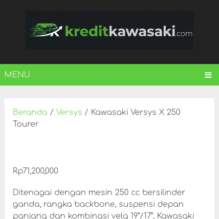
MENU
Beranda
/
Versys
/ Kawasaki Versys X 250
Tourer
Rp
71,200,000
Ditenagai dengan mesin 250 cc bersilinder
ganda, rangka backbone, suspensi depan
panjang dan kombinasi velg 19”/17”, Kawasaki