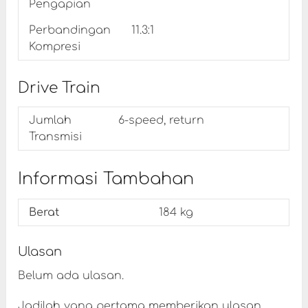
Pengapian
Perbandingan
11.3:1
Kompresi
Drive Train
Jumlah
6-speed, return
Transmisi
Informasi Tambahan
Berat
184 kg
Ulasan
Belum ada ulasan.
Jadilah yang pertama memberikan ulasan