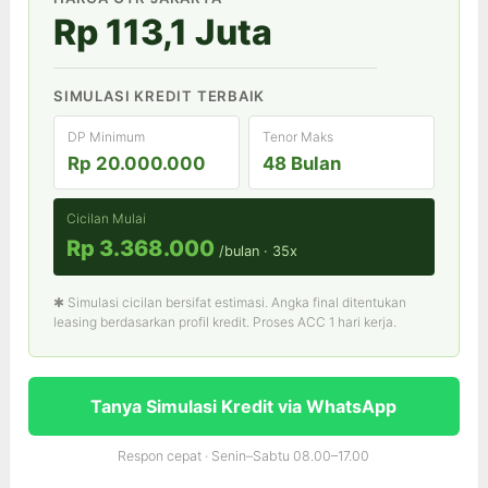
Rp 113,1 Juta
SIMULASI KREDIT TERBAIK
DP Minimum
Tenor Maks
Rp 20.000.000
48 Bulan
Cicilan Mulai
Rp 3.368.000
/bulan · 35x
✱ Simulasi cicilan bersifat estimasi. Angka final ditentukan
leasing berdasarkan profil kredit. Proses ACC 1 hari kerja.
Tanya Simulasi Kredit via WhatsApp
Respon cepat · Senin–Sabtu 08.00–17.00