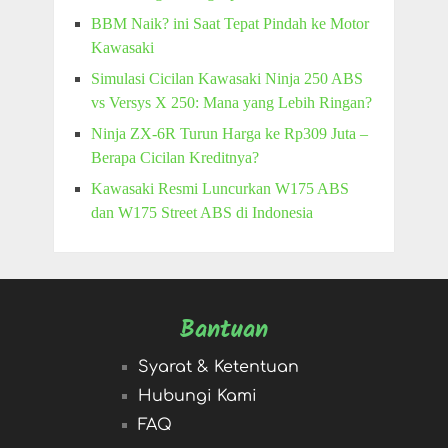
BBM Naik? ini Saat Tepat Pindah ke Motor
Kawasaki
Simulasi Cicilan Kawasaki Ninja 250 ABS
vs Versys X 250: Mana yang Lebih Ringan?
Ninja ZX-6R Turun Harga ke Rp309 Juta –
Berapa Cicilan Kreditnya?
Kawasaki Resmi Luncurkan W175 ABS
dan W175 Street ABS di Indonesia
Bantuan
Syarat & Ketentuan
Hubungi Kami
FAQ