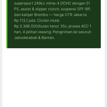
supersport 249cc inline-4 DOHC dengan 51
PS, assist & slipper clutch, suspensi SFF-BP,
dan kaliper Brembo — harga OTR Jakarta
Rp 113,1 juta. Cicilan mulai
Rp 3.368.000/bulan tenor 35x, proses ACC 1
hari, 4 pilihan leasing. Pengiriman ke seluruh
Jabodetabek & Banten.