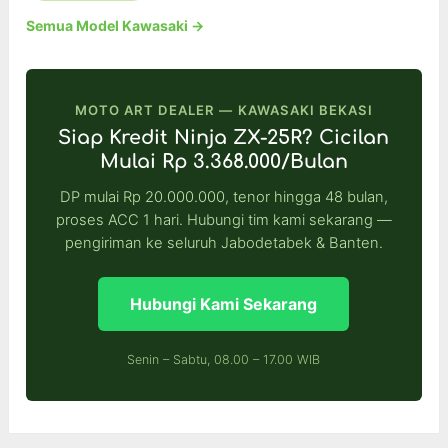
Semua Model Kawasaki →
MOTO ART DEALER — KAWASAKI BEKASI
Siap Kredit Ninja ZX-25R? Cicilan
Mulai Rp 3.368.000/Bulan
DP mulai Rp 20.000.000, tenor hingga 48 bulan,
proses ACC 1 hari. Hubungi tim kami sekarang —
pengiriman ke seluruh Jabodetabek & Banten.
Hubungi Kami Sekarang
Senin – Sabtu, 08.00 – 17.00 WIB