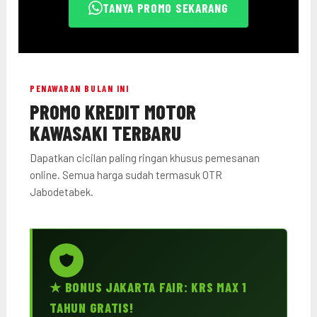
TANYA PROMO SEKARANG
PENAWARAN BULAN INI
PROMO KREDIT MOTOR
KAWASAKI TERBARU
Dapatkan cicilan paling ringan khusus pemesanan
online. Semua harga sudah termasuk OTR
Jabodetabek.
★ BONUS JAKARTA FAIR: KRS MAX 1
TAHUN GRATIS!