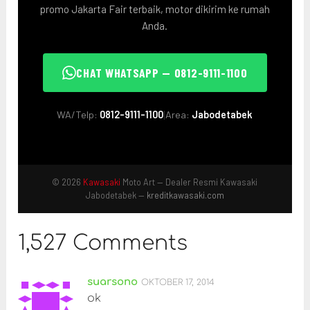
promo Jakarta Fair terbaik, motor dikirim ke rumah
Anda.
CHAT WHATSAPP — 0812-9111-1100
|
WA/Telp:
0812-9111-1100
Area:
Jabodetabek
© 2026
Kawasaki
Moto Art — Dealer Resmi Kawasaki
Jabodetabek —
kreditkawasaki.com
1,527 Comments
suarsono
OKTOBER 17, 2014
ok