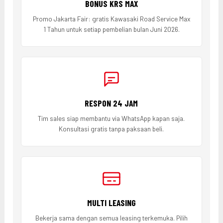
BONUS KRS MAX
Promo Jakarta Fair: gratis Kawasaki Road Service Max
1 Tahun untuk setiap pembelian bulan Juni 2026.
RESPON 24 JAM
Tim sales siap membantu via WhatsApp kapan saja.
Konsultasi gratis tanpa paksaan beli.
MULTI LEASING
Bekerja sama dengan semua leasing terkemuka. Pilih