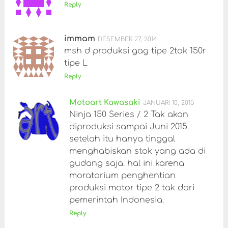
Reply
immam
DESEMBER 27, 2014
msh d produksi gag tipe 2tak 150r
tipe L
Reply
Motoart Kawasaki
JANUARI 10, 2015
Ninja 150 Series / 2 Tak akan
diproduksi sampai Juni 2015.
setelah itu hanya tinggal
menghabiskan stok yang ada di
gudang saja. hal ini karena
moratorium penghentian
produksi motor tipe 2 tak dari
pemerintah Indonesia.
Reply