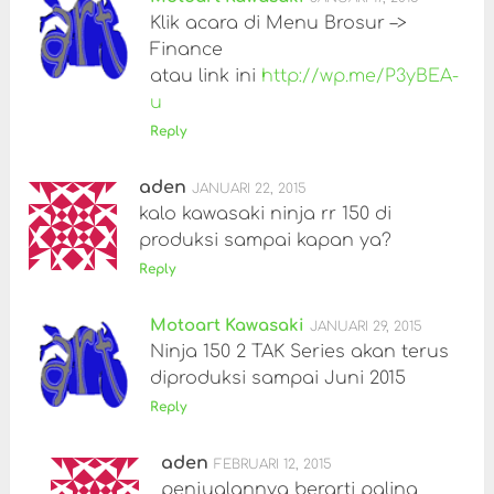
Klik acara di Menu Brosur –>
Finance
atau link ini
http://wp.me/P3yBEA-
u
Reply
aden
JANUARI 22, 2015
kalo kawasaki ninja rr 150 di
produksi sampai kapan ya?
Reply
Motoart Kawasaki
JANUARI 29, 2015
Ninja 150 2 TAK Series akan terus
diproduksi sampai Juni 2015
Reply
aden
FEBRUARI 12, 2015
penjualannya berarti paling