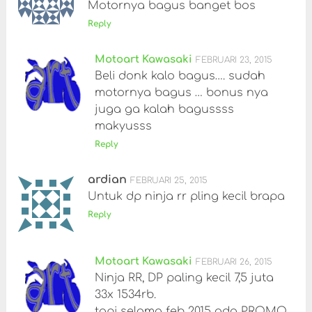
Motornya bagus banget bos
Reply
Motoart Kawasaki
FEBRUARI 23, 2015
Beli donk kalo bagus…. sudah
motornya bagus … bonus nya
juga ga kalah bagussss
makyusss
Reply
ardian
FEBRUARI 25, 2015
Untuk dp ninja rr pling kecil brapa
Reply
Motoart Kawasaki
FEBRUARI 26, 2015
Ninja RR, DP paling kecil 7,5 juta
33x 1534rb.
tapi selama feb 2015 ada PROMO