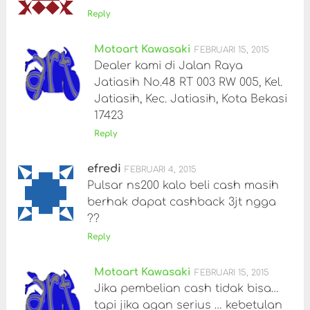
Reply
Motoart Kawasaki
FEBRUARI 15, 2015
Dealer kami di Jalan Raya
Jatiasih No.48 RT 003 RW 005, Kel.
Jatiasih, Kec. Jatiasih, Kota Bekasi
17423
Reply
efredi
FEBRUARI 4, 2015
Pulsar ns200 kalo beli cash masih
berhak dapat cashback 3jt ngga
??
Reply
Motoart Kawasaki
FEBRUARI 15, 2015
Jika pembelian cash tidak bisa…
tapi jika agan serius … kebetulan