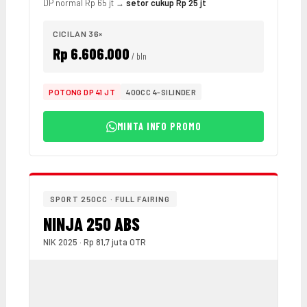
DP normal Rp 65 jt →
setor cukup Rp 25 jt
CICILAN 36×
Rp 6.606.000
/ bln
POTONG DP 41 JT
400CC 4-SILINDER
MINTA INFO PROMO
SPORT 250CC · FULL FAIRING
NINJA 250 ABS
NIK 2025 · Rp 81,7 juta OTR