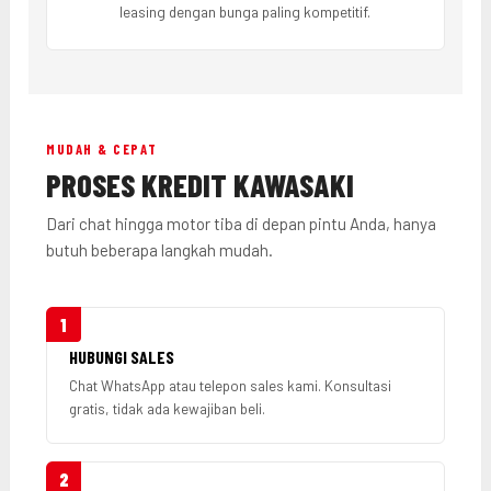
leasing dengan bunga paling kompetitif.
MUDAH & CEPAT
PROSES KREDIT KAWASAKI
Dari chat hingga motor tiba di depan pintu Anda, hanya
butuh beberapa langkah mudah.
HUBUNGI SALES
Chat WhatsApp atau telepon sales kami. Konsultasi
gratis, tidak ada kewajiban beli.