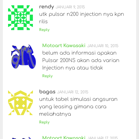
rendy
JANUARI 9, 2015
utk pulsar n200 injection nya kpn
rilis
Reply
Motoart Kawasaki
JANUARI 10, 2015
belum ada informasi apakan
Pulsar 200NS akan ada varian
Injection nya atau tidak
Reply
bagas
JANUARI 12, 2015
untuk tabel simulasi angsuran
yang leasing gimana cara
meliahatnya
Reply
Motoart Kawasaki
JANUARI 17, 2015