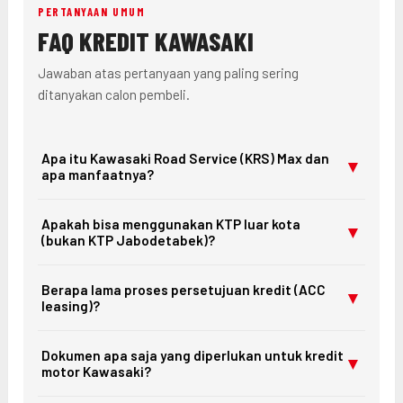
PERTANYAAN UMUM
FAQ KREDIT KAWASAKI
Jawaban atas pertanyaan yang paling sering
ditanyakan calon pembeli.
Apa itu Kawasaki Road Service (KRS) Max dan
▼
apa manfaatnya?
Apakah bisa menggunakan KTP luar kota
▼
(bukan KTP Jabodetabek)?
Berapa lama proses persetujuan kredit (ACC
▼
leasing)?
Dokumen apa saja yang diperlukan untuk kredit
▼
motor Kawasaki?