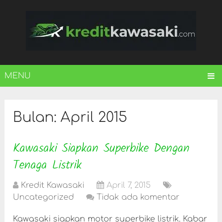
MENU
Bulan:
April 2015
Kawasaki Siapkan Superbike Dengan
Tenaga Listrik
Kredit Kawasaki
April 7, 2015
Uncategorized
Tidak ada komentar
Kawasaki siapkan motor superbike listrik. Kabar