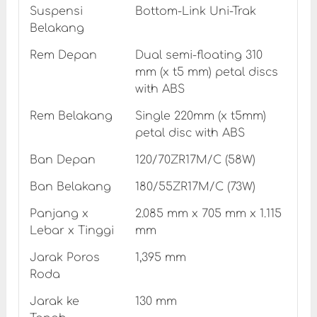
Suspensi
Bottom-Link Uni-Trak
Belakang
Rem Depan
Dual semi-floating 310
mm (x t5 mm) petal discs
with ABS
Rem Belakang
Single 220mm (x t5mm)
petal disc with ABS
Ban Depan
120/70ZR17M/C (58W)
Ban Belakang
180/55ZR17M/C (73W)
Panjang x
2.085 mm x 705 mm x 1.115
Lebar x Tinggi
mm
Jarak Poros
1,395 mm
Roda
Jarak ke
130 mm