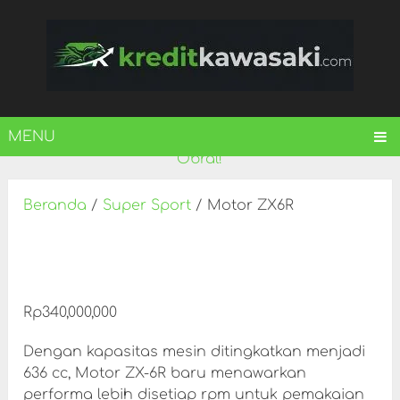
MENU
Obral!
Beranda
/
Super Sport
/ Motor ZX6R
Rp
340,000,000
Dengan kapasitas mesin ditingkatkan menjadi
636 cc, Motor ZX-6R baru menawarkan
performa lebih disetiap rpm untuk pemakaian