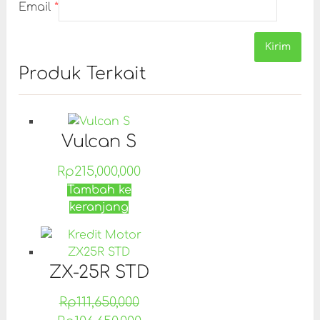
Email
*
Produk Terkait
Vulcan S
Rp
215,000,000
Tambah ke
keranjang
ZX-25R STD
Rp
111,650,000