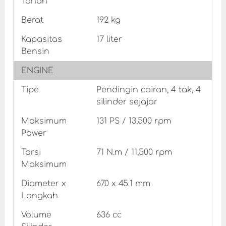
Tanah
Berat
192 kg
Kapasitas
17 liter
Bensin
ENGINE
Tipe
Pendingin cairan, 4 tak, 4
silinder sejajar
Maksimum
131 PS / 13,500 rpm
Power
Torsi
71 N.m / 11,500 rpm
Maksimum
Diameter x
67.0 x 45.1 mm
Langkah
Volume
636 cc