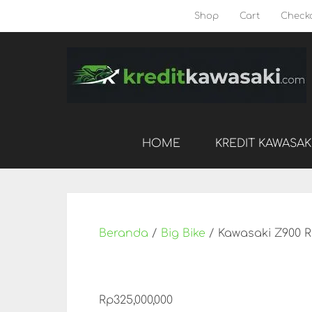
Shop
Cart
Check
HOME
KREDIT KAWASAK
Beranda
/
Big Bike
/ Kawasaki Z900 R
Rp
325,000,000