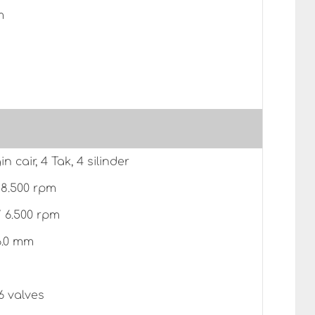
m
n cair, 4 Tak, 4 silinder
 8.500 rpm
/ 6.500 rpm
6.0 mm
 valves