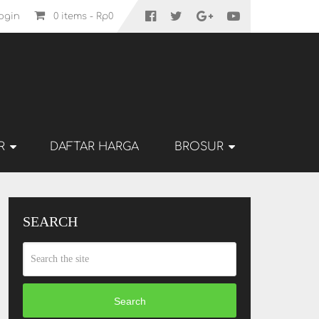
ogin
0 items -
Rp
0
R
DAFTAR HARGA
BROSUR
SEARCH
Search