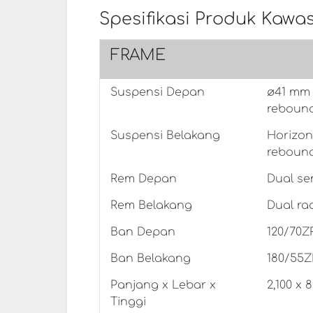
Spesifikasi Produk Kawa
FRAME
Suspensi Depan
ø41 mm 
rebound
Suspensi Belakang
Horizon
rebound
Rem Depan
Dual se
Rem Belakang
Dual ra
Ban Depan
120/70Z
Ban Belakang
180/55Z
Panjang x Lebar x
2,100 x 
Tinggi