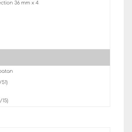
ection 36 mm x 4
patan
/51)
/15)