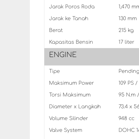
Jarak Poros Roda
1,470 m
Jarak ke Tanah
130 mm
Berat
215 kg
Kapasitas Bensin
17 liter
ENGINE
Tipe
Pendingi
Maksimum Power
109 PS /
Torsi Maksimum
95 N.m 
Diameter x Langkah
73.4 x 5
Volume Silinder
948 cc
Valve System
DOHC 16