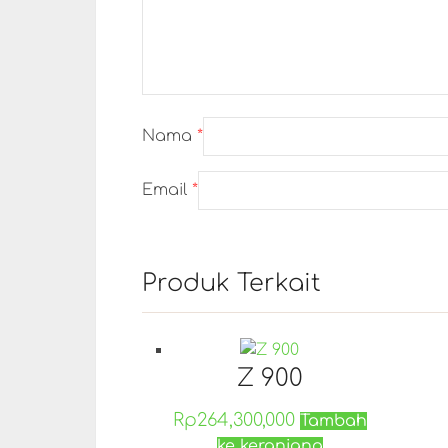
Nama
*
Email
*
Produk Terkait
Z 900
Rp
264,300,000
Tambah
ke keranjang