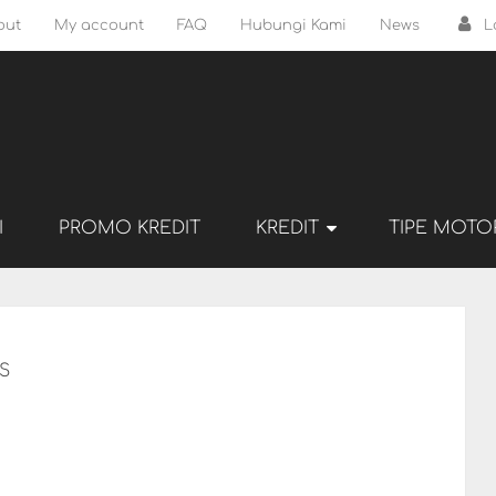
out
My account
FAQ
Hubungi Kami
News
L
I
PROMO KREDIT
KREDIT
TIPE MOTO
S