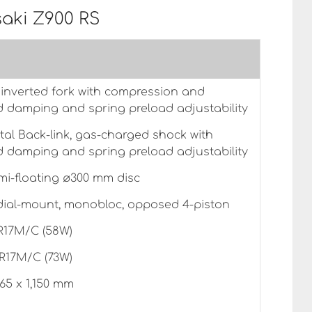
saki Z900 RS
inverted fork with compression and
 damping and spring preload adjustability
tal Back-link, gas-charged shock with
 damping and spring preload adjustability
mi-floating ø300 mm disc
dial-mount, monobloc, opposed 4-piston
R17M/C (58W)
R17M/C (73W)
865 x 1,150 mm