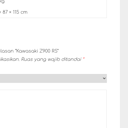
kg
× 87 × 115 cm
asan “Kawasaki Z900 RS”
kasikan.
Ruas yang wajib ditandai
*