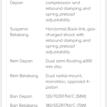
Depan
compression and
rebound damping and
spring preload
adjustability
Suspensi
Horizontal Back-link, gas-
Belakang
charged shock with
rebound damping and
spring preload
adjustability
Rem Depan
Dual semi-floating ø300
mm disc
Rem Belakang
Dual radial-mount,
monobloc, opposed 4-
piston
Ban Depan
120/70ZR17M/C (58W)
Ban Belakang
180/55ZR17M/C (73W)