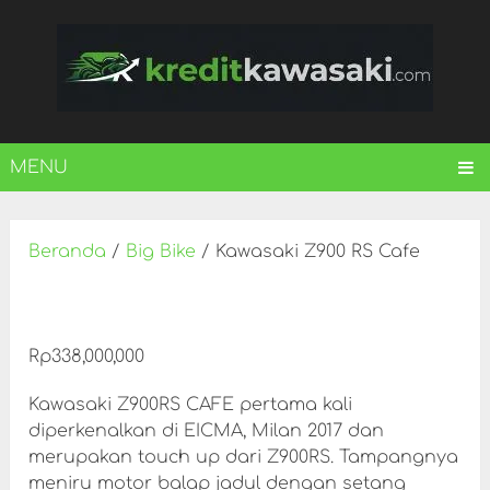
MENU
Beranda
/
Big Bike
/ Kawasaki Z900 RS Cafe
Rp
338,000,000
Kawasaki Z900RS CAFE pertama kali
diperkenalkan di EICMA, Milan 2017 dan
merupakan touch up dari Z900RS. Tampangnya
meniru motor balap jadul dengan setang