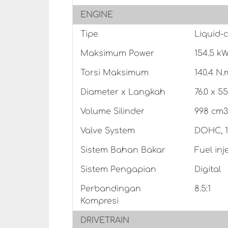
ENGINE
Tipe
Liquid-c
Maksimum Power
154.5 kW
Torsi Maksimum
140.4 N.
Diameter x Langkah
76.0 x 5
Volume Silinder
998 cm3
Valve System
DOHC, 1
Sistem Bahan Bakar
Fuel inj
Sistem Pengapian
Digital
Perbandingan
8.5:1
Kompresi
DRIVETRAIN