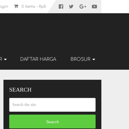
ogin
0 items -
Rp
0
R
DAFTAR HARGA
BROSUR
SEARCH
Search