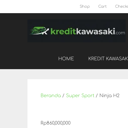
Shop
Cart
Check
HOME
KREDIT KAWASAK
Beranda
/
Super Sport
/ Ninja H2
Rp
860,000,000