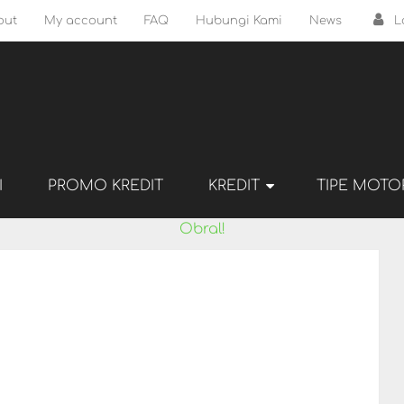
out
My account
FAQ
Hubungi Kami
News
L
I
PROMO KREDIT
KREDIT
TIPE MOTO
Obral!