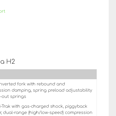
ort
ja H2
nverted fork with rebound and
sion damping, spring preload adjustability
-out springs
-Trak with gas-charged shock, piggyback
ir, dual-range (high/low-speed) compression