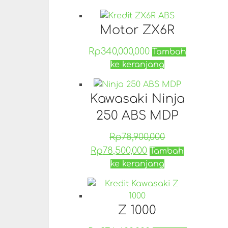
Motor ZX6R
Rp
340,000,000
Tambah
ke keranjang
Kawasaki Ninja
250 ABS MDP
Rp
78,900,000
Rp
78,500,000
Tambah
ke keranjang
Z 1000