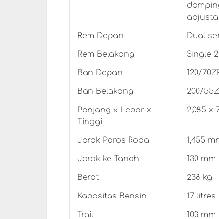
damping
adjustab
Rem Depan
Dual se
Rem Belakang
Single 
Ban Depan
120/70Z
Ban Belakang
200/55Z
Panjang x Lebar x
2,085 x 
Tinggi
Jarak Poros Roda
1,455 m
Jarak ke Tanah
130 mm
Berat
238 kg
Kapasitas Bensin
17 litres
Trail
103 mm