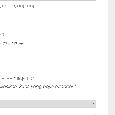
 return, dog-ring
kg
× 77 × 113 cm
asan “Ninja H2”
kasikan.
Ruas yang wajib ditandai
*