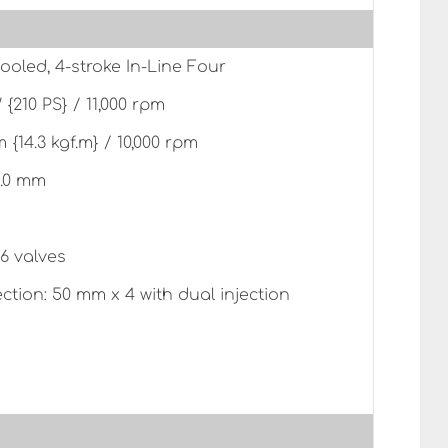
ooled, 4-stroke In-Line Four
 {210 PS} / 11,000 rpm
m {14.3 kgf.m} / 10,000 rpm
5.0 mm
6 valves
ection: 50 mm x 4 with dual injection