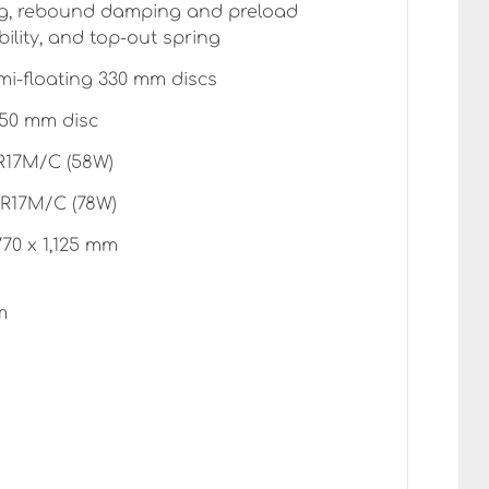
, rebound damping and preload
ility, and top-out spring
mi-floating 330 mm discs
250 mm disc
R17M/C (58W)
R17M/C (78W)
770 x 1,125 mm
m