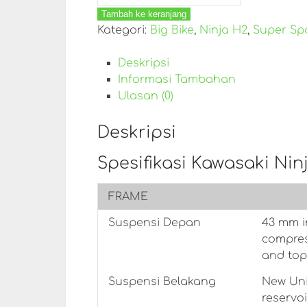
Tambah ke keranjang
Kategori:
Big Bike
,
Ninja H2
,
Super Sp
Deskripsi
Informasi Tambahan
Ulasan (0)
Deskripsi
Spesifikasi Kawasaki Nin
FRAME
Suspensi Depan
43 mm i
compres
and top
Suspensi Belakang
New Uni
reservo