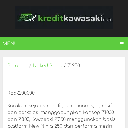
MENU
Beranda
/
Naked Sport
/ Z 250
Rp
57,200,000
Karakter sejati street-fighter, dinamis, agresif
dan berkelas, menggabungkan konsep Z1000
dan Z800, Kawasaki Z250 menggunakan basis
platform New Ninja 250 dan performa mesin