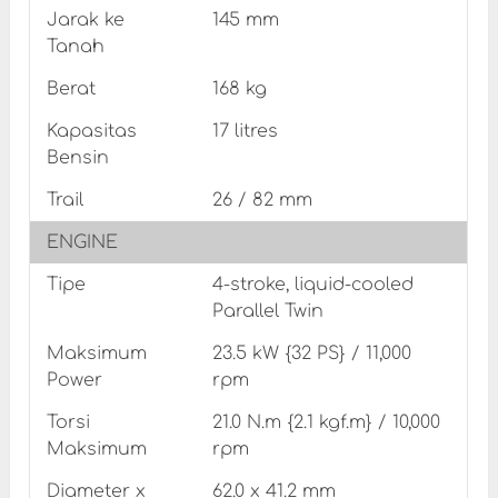
Jarak ke
145 mm
Tanah
Berat
168 kg
Kapasitas
17 litres
Bensin
Trail
26 / 82 mm
ENGINE
Tipe
4-stroke, liquid-cooled
Parallel Twin
Maksimum
23.5 kW {32 PS} / 11,000
Power
rpm
Torsi
21.0 N.m {2.1 kgf.m} / 10,000
Maksimum
rpm
Diameter x
62.0 x 41.2 mm