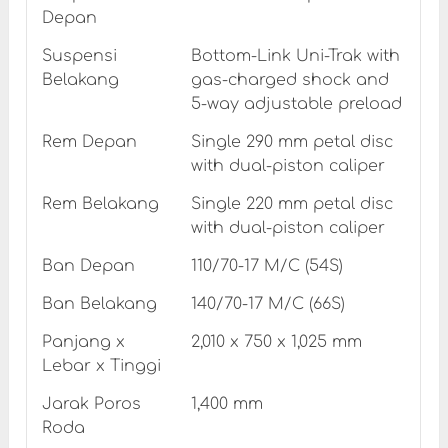
Depan
Suspensi
Bottom-Link Uni-Trak with
Belakang
gas-charged shock and
5-way adjustable preload
Rem Depan
Single 290 mm petal disc
with dual-piston caliper
Rem Belakang
Single 220 mm petal disc
with dual-piston caliper
Ban Depan
110/70-17 M/C (54S)
Ban Belakang
140/70-17 M/C (66S)
Panjang x
2,010 x 750 x 1,025 mm
Lebar x Tinggi
Jarak Poros
1,400 mm
Roda