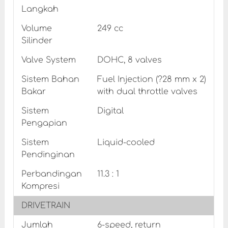
Langkah
Volume
249 cc
Silinder
Valve System
DOHC, 8 valves
Sistem Bahan
Fuel Injection (?28 mm x 2)
Bakar
with dual throttle valves
Sistem
Digital
Pengapian
Sistem
Liquid-cooled
Pendinginan
Perbandingan
11.3 : 1
Kompresi
DRIVETRAIN
Jumlah
6-speed, return