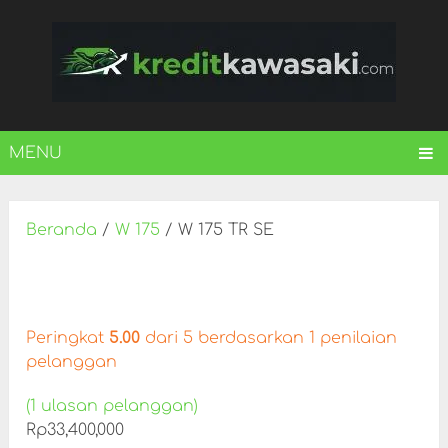
MENU
Beranda
/
W 175
/ W 175 TR SE
Peringkat
5.00
dari 5 berdasarkan
1
penilaian
pelanggan
(
1
ulasan pelanggan)
Rp
33,400,000