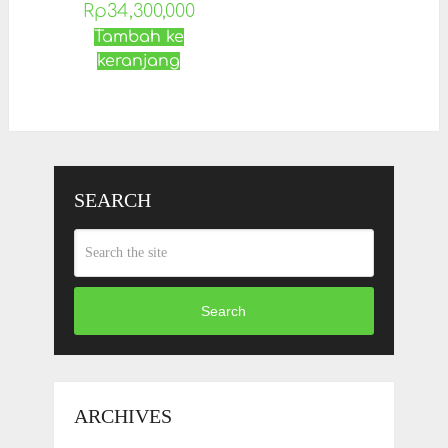
Rp
34,300,000
Tambah ke
keranjang
SEARCH
Search
ARCHIVES