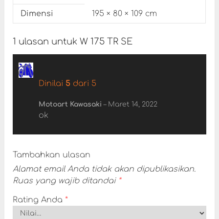
Dimensi
195 × 80 × 109 cm
1 ulasan untuk
W 175 TR SE
Dinilai
5
dari 5
Motoart Kawasaki
–
Maret 14, 2022
ok
Tambahkan ulasan
Alamat email Anda tidak akan dipublikasikan.
Ruas yang wajib ditandai
*
Rating Anda
*