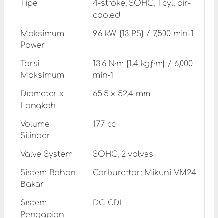
Tipe
4-stroke, SOHC, 1 cyl, air-
cooled
Maksimum
9.6 kW {13 PS} / 7,500 min-1
Power
Torsi
13.6 N·m {1.4 kgƒ·m} / 6,000
Maksimum
min-1
Diameter x
65.5 x 52.4 mm
Langkah
Volume
177 cc
Silinder
Valve System
SOHC, 2 valves
Sistem Bahan
Carburettor: Mikuni VM24
Bakar
Sistem
DC-CDI
Pengapian