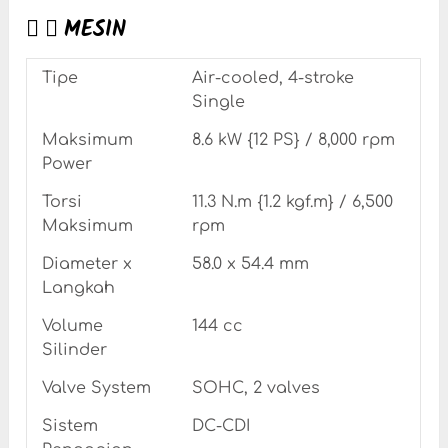
MESIN
Tipe
Air-cooled, 4-stroke
Single
Maksimum
8.6 kW {12 PS} / 8,000 rpm
Power
Torsi
11.3 N.m {1.2 kgf.m} / 6,500
Maksimum
rpm
Diameter x
58.0 x 54.4 mm
Langkah
Volume
144 cc
Silinder
Valve System
SOHC, 2 valves
Sistem
DC-CDI