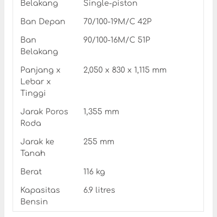
Belakang
Single-piston
Ban Depan
70/100-19M/C 42P
Ban
90/100-16M/C 51P
Belakang
Panjang x
2,050 x 830 x 1,115 mm
Lebar x
Tinggi
Jarak Poros
1,355 mm
Roda
Jarak ke
255 mm
Tanah
Berat
116 kg
Kapasitas
6.9 litres
Bensin