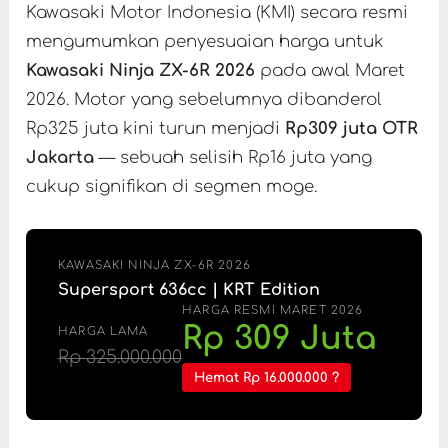
Kawasaki Motor Indonesia (KMI) secara resmi
mengumumkan penyesuaian harga untuk
Kawasaki Ninja ZX-6R 2026
pada awal Maret
2026. Motor yang sebelumnya dibanderol
Rp325 juta kini turun menjadi
Rp309 juta OTR
Jakarta
— sebuah selisih Rp16 juta yang
cukup signifikan di segmen moge.
KAWASAKI NINJA ZX-6R 2026
Supersport 636cc | KRT Edition
HARGA RESMI MARET 2026
Rp 309 Juta
HARGA LAMA
Rp 325.000.000
Hemat Rp 16.000.000 ?