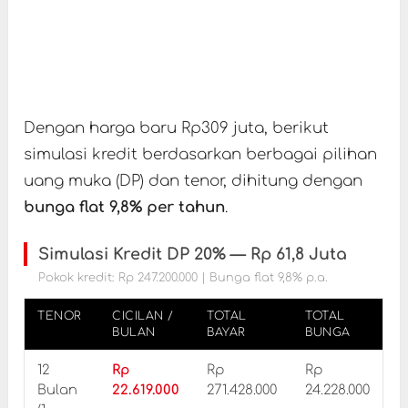
Dengan harga baru Rp309 juta, berikut
simulasi kredit berdasarkan berbagai pilihan
uang muka (DP) dan tenor, dihitung dengan
bunga flat 9,8% per tahun
.
Simulasi Kredit DP 20% — Rp 61,8 Juta
Pokok kredit: Rp 247.200.000 | Bunga flat 9,8% p.a.
TENOR
CICILAN /
TOTAL
TOTAL
BULAN
BAYAR
BUNGA
12
Rp
Rp
Rp
Bulan
22.619.000
271.428.000
24.228.000