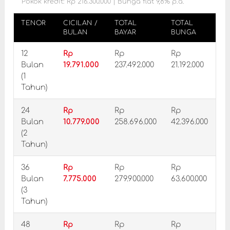
Pokok kredit: Rp 216.300.000 | Bunga flat 9,8% p.a.
TENOR
CICILAN /
TOTAL
TOTAL
BULAN
BAYAR
BUNGA
12
Rp
Rp
Rp
Bulan
19.791.000
237.492.000
21.192.000
(1
Tahun)
24
Rp
Rp
Rp
Bulan
10.779.000
258.696.000
42.396.000
(2
Tahun)
36
Rp
Rp
Rp
Bulan
7.775.000
279.900.000
63.600.000
(3
Tahun)
48
Rp
Rp
Rp