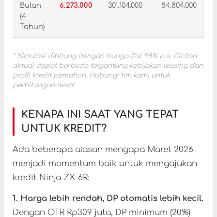
Bulan
6.273.000
301.104.000
84.804.000
(4
Tahun)
* Simulasi dihitung dengan bunga flat 9,8% p.a. Cicilan
aktual dapat berbeda tergantung kebijakan leasing dan
profil kredit pemohon. Hubungi tim kami untuk
perhitungan resmi.
KENAPA INI SAAT YANG TEPAT
UNTUK KREDIT?
Ada beberapa alasan mengapa Maret 2026
menjadi momentum baik untuk mengajukan
kredit Ninja ZX-6R:
1. Harga lebih rendah, DP otomatis lebih kecil.
Dengan OTR Rp309 juta, DP minimum (20%)