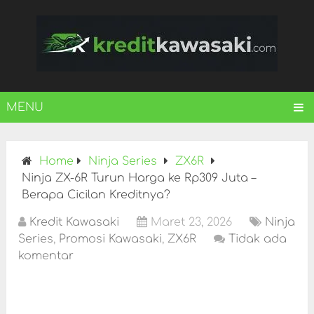
MENU
Home
Ninja Series
ZX6R
Ninja ZX-6R Turun Harga ke Rp309 Juta –
Berapa Cicilan Kreditnya?
Kredit Kawasaki
Maret 23, 2026
Ninja
Series
,
Promosi Kawasaki
,
ZX6R
Tidak ada
komentar