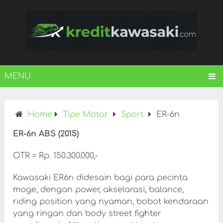
MENU
Home
Tipe Motor
Sport
ER-6n
ER-6n ABS (2015)
OTR = Rp. 150.300.000,-
Kawasaki ER6n didesain bagi para pecinta
moge, dengan power, akselarasi, balance,
riding position yang nyaman, bobot kendaraan
yang ringan dan body street fighter