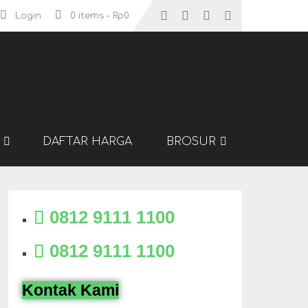
Login
0 items -
Rp
0
DAFTAR HARGA
BROSUR
0812 9111 1100
0812 9111 1100
Kontak Kami