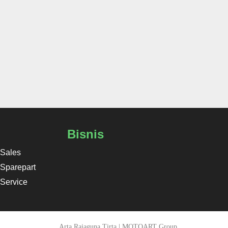
Bisnis
Sales
Sparepart
Service
Arta Rajaguna Tirta | MOTOART Group