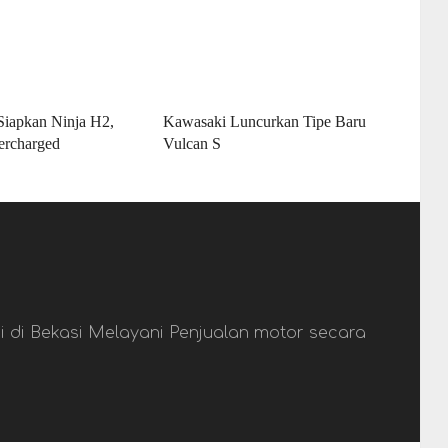
iapkan Ninja H2,
Kawasaki Luncurkan Tipe Baru
ercharged
Vulcan S
 di Bekasi Melayani Penjualan motor secara