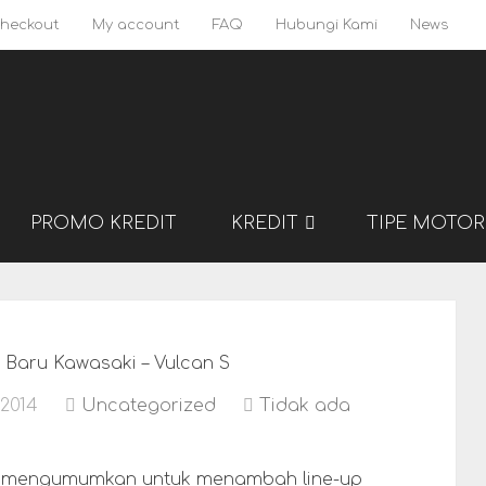
heckout
My account
FAQ
Hubungi Kami
News
PROMO KREDIT
KREDIT
TIPE MOTOR
 Baru Kawasaki – Vulcan S
2014
Uncategorized
Tidak ada
ja mengumumkan untuk menambah line-up