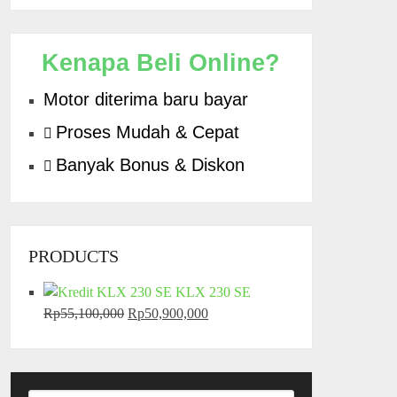
Kenapa Beli Online?
Motor diterima baru bayar
Proses Mudah & Cepat
Banyak Bonus & Diskon
PRODUCTS
KLX 230 SE
Rp
55,100,000
Harga
Rp
50,900,000
Harga
aslinya
saat
adalah:
ini
Rp55,100,000.
adalah: