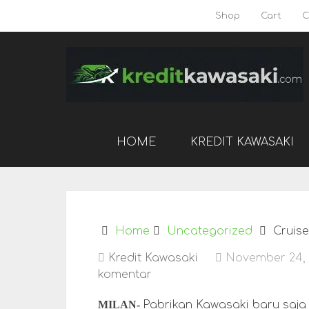
Shop
Cart
C
HOME
KREDIT KAWASAKI
Home
Uncategorized
Cruise
Kredit Kawasaki
November 24, 
komentar
MILAN-
Pabrikan Kawasaki baru sa