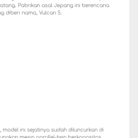
atang. Pabrikan asal Jepang ini berencana
g diberi nama, Vulcan S.
, model ini sejatinya sudah diluncurkan di
unakan mesin parallel-twin berkapasitas